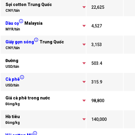
Sợi cotton Trung Quốc
22,625
CNY/tấn
Dầu cọ
Malaysia
4,527
MYR/tấn
Giấy gợn sóng
Trung Quốc
3,153
CNY/tấn
Đường
503.4
USD/tấn
Cà phê
315.9
USD/tấn
Giá cà phê trong nước
98,800
Đồng/kg
Hồ tiêu
140,000
Đồng/kg