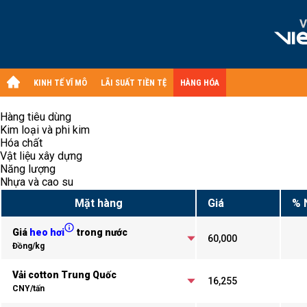
KINH TẾ VĨ MÔ
LÃI SUẤT TIỀN TỆ
HÀNG HÓA
Hàng tiêu dùng
Kim loại và phi kim
Hóa chất
Vật liệu xây dựng
Năng lượng
Nhựa và cao su
Mặt hàng
Giá
% 
Giá
heo hơi
trong nước
60,000
Đồng/kg
Vải cotton Trung Quốc
16,255
CNY/tấn